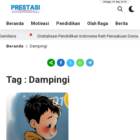
Minggu, 09 Agu 2026
Beranda
Motivasi
Pendidikan
Olah Raga
Berita
In
emilang
Digitalisasi Pendidikan Indonesia Raih Pengakuan Dunia, 
Beranda
Dampingi
Tag : Dampingi